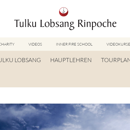
CHARITY
VIDEOS
INNER FIRE SCHOOL
VIDEOKURS
AUSGEWÄHLTE VIDEOS
ULKU LOBSANG
HAUPTLEHREN
TOURPLA
TUMMO VIDEOS
LU JONG VIDEOS
IOGRAFIE
TUMMO
SHINÉ VIDEOS
ANGLEBENSGEBET
LU JONG
VIDEOS WEITERE METHODEN
ORTE DER WEISHEIT
SHINÉ
BUDDHISM UNPLUGGED PODCAST
TOG CHÖD
TV-BEITRÄGE & INTERVIEWS
WEITERE VIDEOS
TSA LUNG