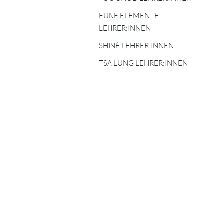
TIBETISCHE
FÜNF ELEMENTE
ASTROLOGIE
FÜNF ELEMENTE
LEHRER:INNEN
LEHRER:INNEN
SHINÉ LEHRER:INNEN
SHINÉ LEHRER:INNEN
TSA LUNG LEHRER:INNEN
TSA LUNG LEHRER:INNEN