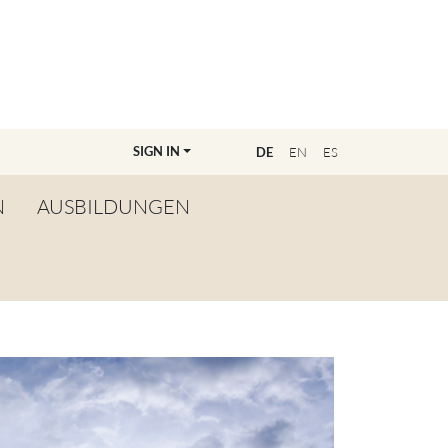
SIGN IN
E
DE
EN
ES
N
AUSBILDUNGEN
ÜBERSICHT
WERDE LEHRER:IN
FINDE DEINE/N
AUSBILDER:IN
MASTERCLASSANMELDUNG