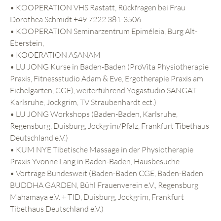
• KOOPERATION VHS Rastatt, Rückfragen bei Frau
Dorothea Schmidt +49 7222 381-3506
• KOOPERATION Seminarzentrum Epiméleia, Burg Alt-
Eberstein,
• KOOERATION ASANAM
• LU JONG Kurse in Baden-Baden (ProVita Physiotherapie
Praxis, Fitnessstudio Adam & Eve, Ergotherapie Praxis am
Eichelgarten, CGE), weiterführend Yogastudio SANGAT
Karlsruhe, Jockgrim, TV Straubenhardt ect.)
• LU JONG Workshops (Baden-Baden, Karlsruhe,
Regensburg, Duisburg, Jockgrim/Pfalz, Frankfurt Tibethaus
Deutschland e.V.)
• KUM NYE Tibetische Massage in der Physiotherapie
Praxis Yvonne Lang in Baden-Baden, Hausbesuche
• Vorträge Bundesweit (Baden-Baden CGE, Baden-Baden
BUDDHA GARDEN, Bühl Frauenverein e.V., Regensburg
Mahamaya e.V. + TID, Duisburg, Jockgrim, Frankfurt
Tibethaus Deutschland e.V.)