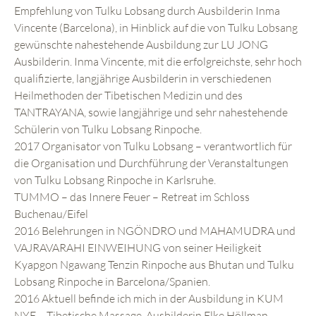
Empfehlung von Tulku Lobsang durch Ausbilderin Inma
Vincente (Barcelona), in Hinblick auf die von Tulku Lobsang
gewünschte nahestehende Ausbildung zur LU JONG
Ausbilderin. Inma Vincente, mit die erfolgreichste, sehr hoch
qualifizierte, langjährige Ausbilderin in verschiedenen
Heilmethoden der Tibetischen Medizin und des
TANTRAYANA, sowie langjährige und sehr nahestehende
Schülerin von Tulku Lobsang Rinpoche.
2017 Organisator von Tulku Lobsang – verantwortlich für
die Organisation und Durchführung der Veranstaltungen
von Tulku Lobsang Rinpoche in Karlsruhe.
TUMMO – das Innere Feuer – Retreat im Schloss
Buchenau/Eifel
2016 Belehrungen in NGÖNDRO und MAHAMUDRA und
VAJRAVARAHI EINWEIHUNG von seiner Heiligkeit
Kyapgon Ngawang Tenzin Rinpoche aus Bhutan und Tulku
Lobsang Rinpoche in Barcelona/Spanien.
2016 Aktuell befinde ich mich in der Ausbildung in KUM
NYE – Tibetische Massage, Ausbilderin Elke Höllman,