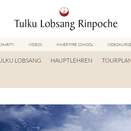
CHARITY
VIDEOS
INNER FIRE SCHOOL
VIDEOKURS
AUSGEWÄHLTE VIDEOS
ULKU LOBSANG
HAUPTLEHREN
TOURPLA
TUMMO VIDEOS
LU JONG VIDEOS
IOGRAFIE
TUMMO
SHINÉ VIDEOS
ANGLEBENSGEBET
LU JONG
VIDEOS WEITERE METHODEN
ORTE DER WEISHEIT
SHINÉ
BUDDHISM UNPLUGGED PODCAST
TOG CHÖD
TV-BEITRÄGE & INTERVIEWS
WEITERE VIDEOS
TSA LUNG