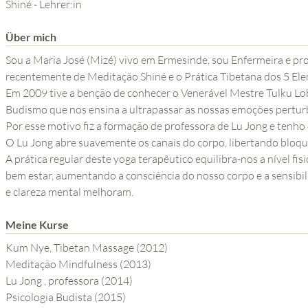
DIE KRAFT DES GEISTES
Shiné - Lehrer:in
Über mich
Sou a Maria José (Mizé) vivo em Ermesinde, sou Enfermeira e pr
recentemente de Meditação Shiné e o Prática Tibetana dos 5 El
Em 2009 tive a benção de conhecer o Venerável Mestre Tulku Lo
Budismo que nos ensina a ultrapassar as nossas emoções perturba
Por esse motivo fiz a formação de professora de Lu Jong e tenho
O Lu Jong abre suavemente os canais do corpo, libertando bloqu
A prática regular deste yoga terapêutico equilibra-nos a nível fi
bem estar, aumentando a consciência do nosso corpo e a sensibilidade interior, bem como a nossa concentração
e clareza mental melhoram.
Meine Kurse
Kum Nye, Tibetan Massage (2012)
Meditação Mindfulness (2013)
Lu Jong , professora (2014)
Psicologia Budista (2015)