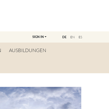
SIGN IN
E
DE
EN
ES
N
AUSBILDUNGEN
ÜBERSICHT
WERDE LEHRER:IN
FINDE DEINE/N
AUSBILDER:IN
MASTERCLASSANMELDUNG