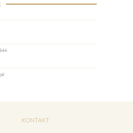
1
344
al
KONTAKT