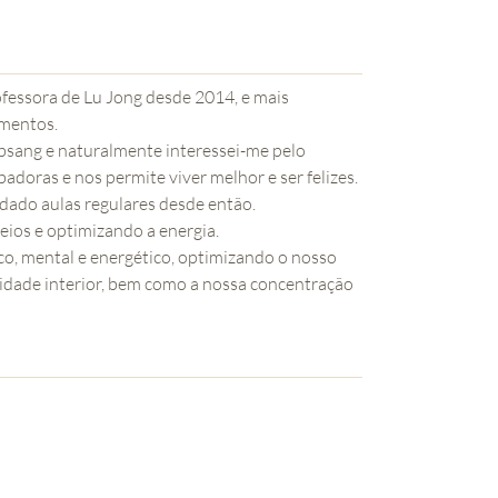
ofessora de Lu Jong desde 2014, e mais
ementos.
bsang e naturalmente interessei-me pelo
doras e nos permite viver melhor e ser felizes.
 dado aulas regulares desde então.
eios e optimizando a energia.
sico, mental e energético, optimizando o nosso