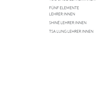
TIBETISCHE
FÜNF ELEMENTE
ASTROLOGIE
FÜNF ELEMENTE
LEHRER:INNEN
LEHRER:INNEN
SHINÉ LEHRER:INNEN
SHINÉ LEHRER:INNEN
TSA LUNG LEHRER:INNEN
TSA LUNG LEHRER:INNEN