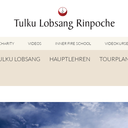
CHARITY
VIDEOS
INNER FIRE SCHOOL
VIDEOKURS
AUSGEWÄHLTE VIDEOS
ULKU LOBSANG
HAUPTLEHREN
TOURPLA
TUMMO VIDEOS
LU JONG VIDEOS
IOGRAFIE
TUMMO
SHINÉ VIDEOS
ANGLEBENSGEBET
LU JONG
VIDEOS WEITERE METHODEN
ORTE DER WEISHEIT
SHINÉ
BUDDHISM UNPLUGGED PODCAST
TOG CHÖD
TV-BEITRÄGE & INTERVIEWS
WEITERE VIDEOS
TSA LUNG