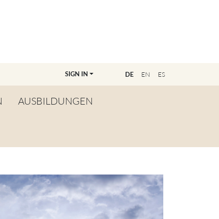
SIGN IN
E
DE
EN
ES
N
AUSBILDUNGEN
ÜBERSICHT
WERDE LEHRER:IN
FINDE DEINE/N
AUSBILDER:IN
MASTERCLASSANMELDUNG