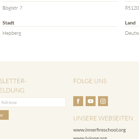
Böglstr. 7
85120
Stadt
Land
Hepberg
Deuts
SLETTER-
FOLGE UNS
ELDUNG
er
UNSERE WEBSEITEN
www.innerfireschool.org
www.lujong.org