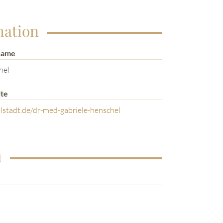
mation
name
hel
te
lstadt.de/dr-med-gabriele-henschel
1