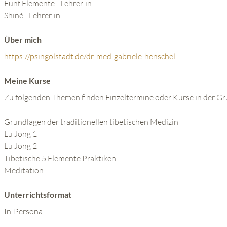
DIE KRAFT DES GEISTES
Fünf Elemente - Lehrer:in
Shiné - Lehrer:in
Über mich
https://psingolstadt.de/dr-med-gabriele-henschel
Meine Kurse
Zu folgenden Themen finden Einzeltermine oder Kurse in der Gr
Grundlagen der traditionellen tibetischen Medizin
Lu Jong 1
Lu Jong 2
Tibetische 5 Elemente Praktiken
Meditation
Unterrichtsformat
In-Persona