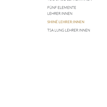
TIBETISCHE
FÜNF ELEMENTE
ASTROLOGIE
FÜNF ELEMENTE
LEHRER:INNEN
LEHRER:INNEN
SHINÉ LEHRER:INNEN
SHINÉ LEHRER:INNEN
TSA LUNG LEHRER:INNEN
TSA LUNG LEHRER:INNEN