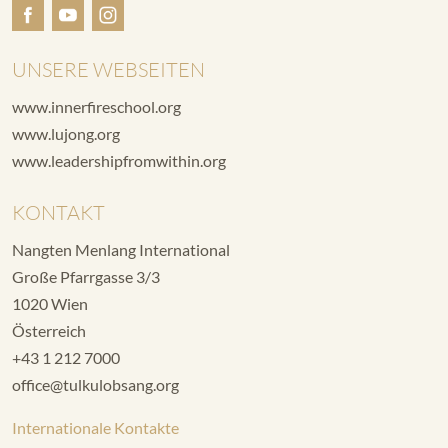
UNSERE WEBSEITEN
www.innerfireschool.org
www.lujong.org
www.leadershipfromwithin.org
KONTAKT
Nangten Menlang International
Große Pfarrgasse 3/3
1020 Wien
Österreich
+43 1 212 7000
office@tulkulobsang.org
Internationale Kontakte