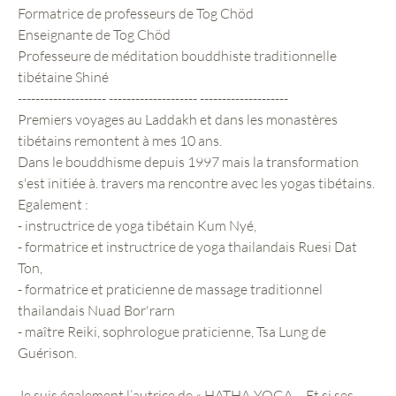
Formatrice de professeurs de Tog Chöd
Enseignante de Tog Chöd
Professeure de méditation bouddhiste traditionnelle
tibétaine Shiné
-------------------- -------------------- --------------------
Premiers voyages au Laddakh et dans les monastères
tibétains remontent à mes 10 ans.
Dans le bouddhisme depuis 1997 mais la transformation
s'est initiée à. travers ma rencontre avec les yogas tibétains.
Egalement :
- instructrice de yoga tibétain Kum Nyé,
- formatrice et instructrice de yoga thailandais Ruesi Dat
Ton,
- formatrice et praticienne de massage traditionnel
thailandais Nuad Bor'rarn
- maître Reiki, sophrologue praticienne, Tsa Lung de
Guérison.
Je suis également l’autrice de « HATHA-YOGA – Et si ses