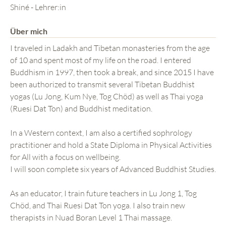
Shiné - Lehrer:in
Über mich
I traveled in Ladakh and Tibetan monasteries from the age
of 10 and spent most of my life on the road. I entered
Buddhism in 1997, then took a break, and since 2015 I have
been authorized to transmit several Tibetan Buddhist
yogas (Lu Jong, Kum Nye, Tog Chöd) as well as Thai yoga
(Ruesi Dat Ton) and Buddhist meditation.
In a Western context, I am also a certified sophrology
practitioner and hold a State Diploma in Physical Activities
for All with a focus on wellbeing.
I will soon complete six years of Advanced Buddhist Studies.
As an educator, I train future teachers in Lu Jong 1, Tog
Chöd, and Thai Ruesi Dat Ton yoga. I also train new
therapists in Nuad Boran Level 1 Thai massage.