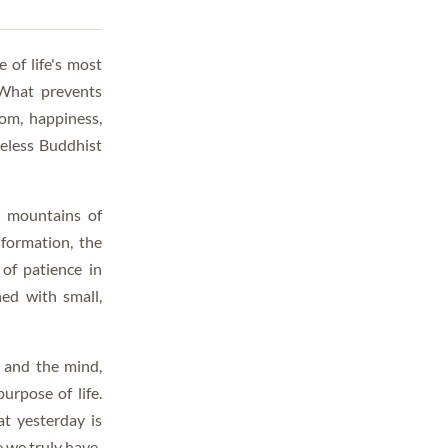
 of life's most
 What prevents
om, happiness,
meless Buddhist
l mountains of
sformation, the
of patience in
ned with small,
 and the mind,
urpose of life.
at yesterday is
 we truly have.