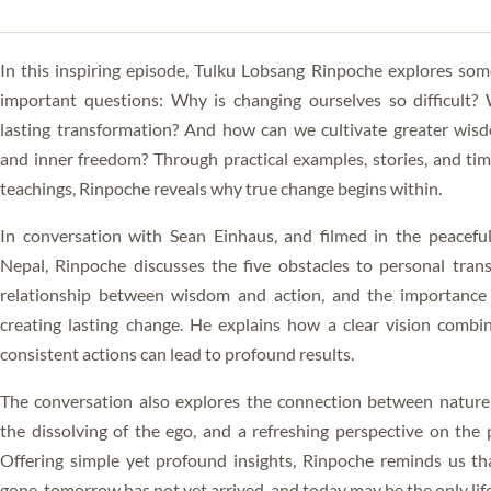
DIE KRAFT DES GEISTES
In this inspiring episode, Tulku Lobsang Rinpoche explores some
important questions: Why is changing ourselves so difficult?
lasting transformation? And how can we cultivate greater wisd
and inner freedom? Through practical examples, stories, and ti
teachings, Rinpoche reveals why true change begins within.
In conversation with Sean Einhaus, and filmed in the peacefu
Nepal, Rinpoche discusses the five obstacles to personal tran
relationship between wisdom and action, and the importance 
creating lasting change. He explains how a clear vision combi
consistent actions can lead to profound results.
The conversation also explores the connection between nature
the dissolving of the ego, and a refreshing perspective on the p
Offering simple yet profound insights, Rinpoche reminds us th
gone, tomorrow has not yet arrived, and today may be the only life