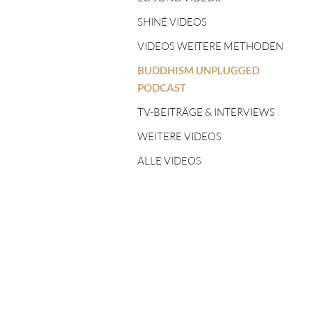
TIBETISCHE
FÜNF ELEMENTE
ASTROLOGIE
SHINÉ VIDEOS
LEHRER:INNEN
VIDEOS WEITERE METHODEN
SHINÉ LEHRER:INNEN
BUDDHISM UNPLUGGED
PODCAST
TSA LUNG LEHRER:INNEN
TV-BEITRÄGE & INTERVIEWS
WEITERE VIDEOS
ALLE VIDEOS