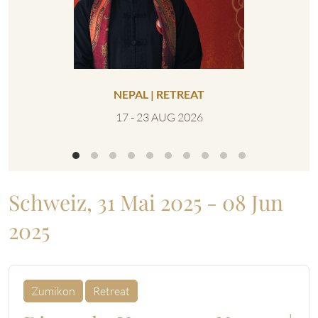
NEPAL | RETREAT
VEREIN
IN
17 - 23 AUG 2026
0
Schweiz, 31 Mai 2025 - 08 Jun
2025
Zumikon
Retreat